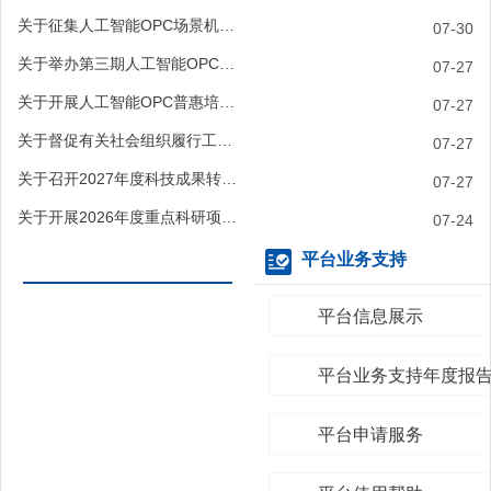
关于征集人工智能OPC场景机会和场景能力的通知
07-30
关于举办第三期人工智能OPC产业赋能专题训练营的预备通知
07-27
关于开展人工智能OPC普惠培训需求问卷调查的通知
07-27
关于督促有关社会组织履行工作配合义务的函
07-27
关于召开2027年度科技成果转化贷款贴息申报辅导培训会的通知
07-27
关于开展2026年度重点科研项目绩效评价与资金审计检查工作的通知
07-24
平台业务支持
平台信息展示
平台业务支持年度报
平台申请服务