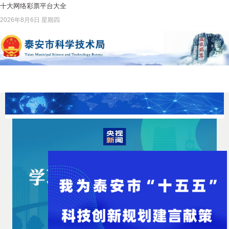
十大网络彩票平台大全
2026年8月6日 星期四