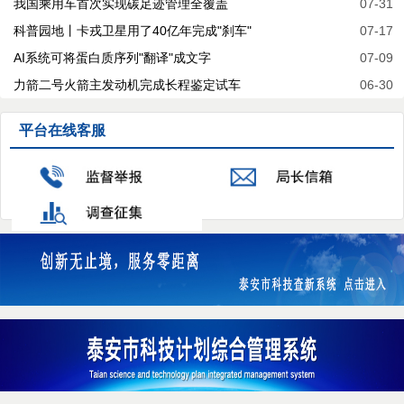
我国乘用车首次实现碳足迹管理全覆盖
07-31
科普园地丨卡戎卫星用了40亿年完成"刹车"
07-17
AI系统可将蛋白质序列"翻译"成文字
07-09
力箭二号火箭主发动机完成长程鉴定试车
06-30
平台在线客服