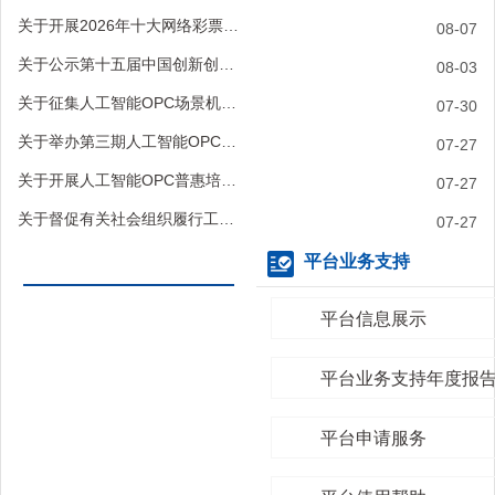
关于开展2026年十大网络彩票平台大全科技创新发展项目农业和社会发展领域（政策引导类...
08-07
关于公示第十五届中国创新创业大赛山东赛区泰安初赛拟晋级省赛企业名单的通...
08-03
关于征集人工智能OPC场景机会和场景能力的通知
07-30
关于举办第三期人工智能OPC产业赋能专题训练营的预备通知
07-27
关于开展人工智能OPC普惠培训需求问卷调查的通知
07-27
关于督促有关社会组织履行工作配合义务的函
07-27
平台业务支持
平台信息展示
平台业务支持年度报
平台申请服务