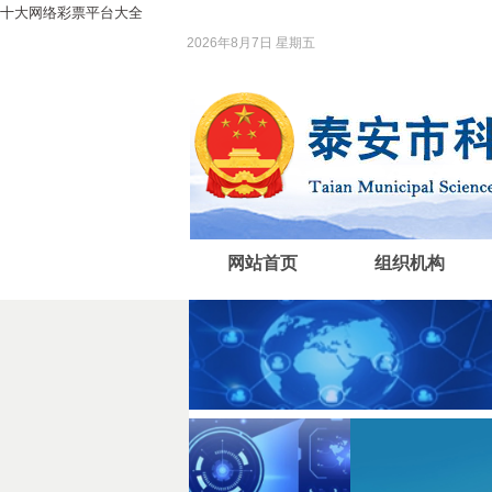
十大网络彩票平台大全
2026年8月7日 星期五
网站首页
组织机构