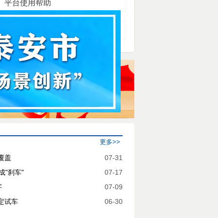
平台使用帮助
平台规则说明
更多>>
覆盖
07-31
"刹车"
07-17
字
07-09
定试车
06-30