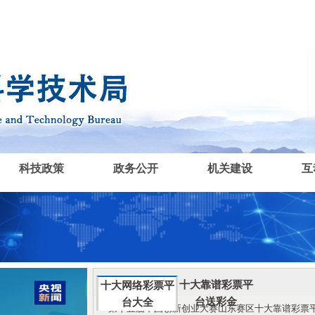
科技政策
政务公开
机关建设
互
十大靠谱彩票平
十大网络彩票平
台送彩金
台大全
第十五届中国创新创业大赛山东赛区十大靠谱彩票