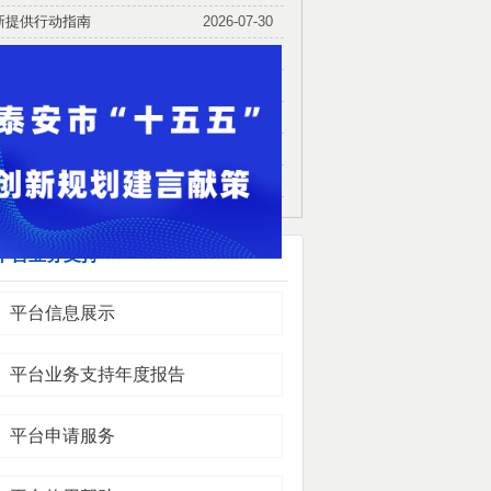
新提供行动指南
2026-07-30
2026-07-27
2026-07-17
组反馈意见整改进展情况的...
2026-07-17
年度山东省青年科技人才...
2026-07-10
靠谱彩票平台送彩金举办
2026-07-01
新思想引领新征程丨加快高水平科...
平台业务支持
平台信息展示
平台业务支持年度报告
平台申请服务