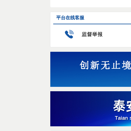
平台在线客服