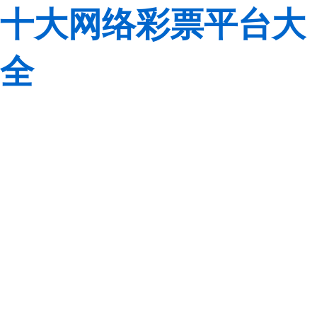
十大网络彩票平台大
全