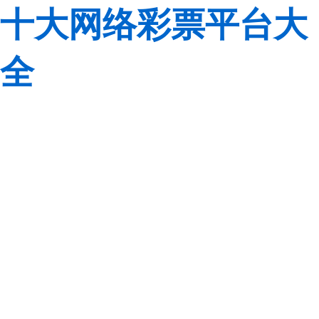
十大网络彩票平台大
全